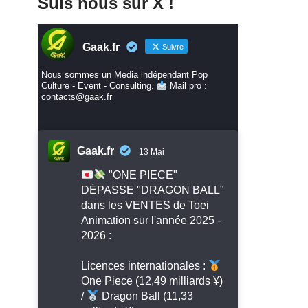
Suis nous sur X !
Gaak.fr
Suivre
Nous sommes un Media indépendant Pop
Culture - Event - Consulting.
Mail pro :
contacts@gaak.fr
Gaak.fr
13 Mai
"ONE PIECE"
DÉPASSE "DRAGON BALL"
dans les VENTES de Toei
Animation sur l'année 2025 -
2026 :
Licences internationales :
One Piece (12,49 milliards ¥)
/
Dragon Ball (11,33