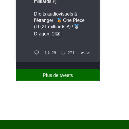
milliards ¥)
Droits audiovisuels à
l’étranger :
One Piece
(10,21 milliards ¥) /
Dragon
2
29
271
Twitter
Plus de tweets