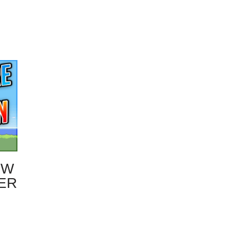
EW
BER