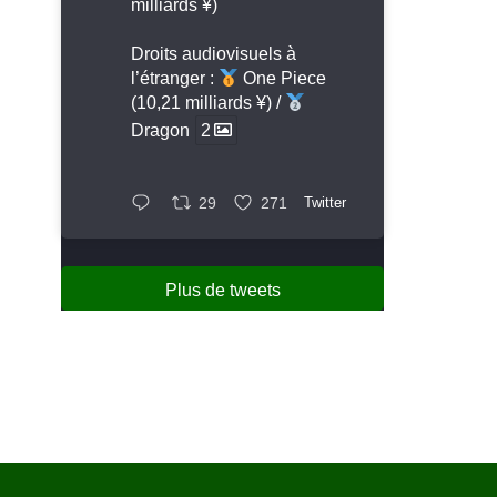
milliards ¥)
Droits audiovisuels à
l’étranger :
One Piece
(10,21 milliards ¥) /
Dragon
2
29
271
Twitter
Plus de tweets