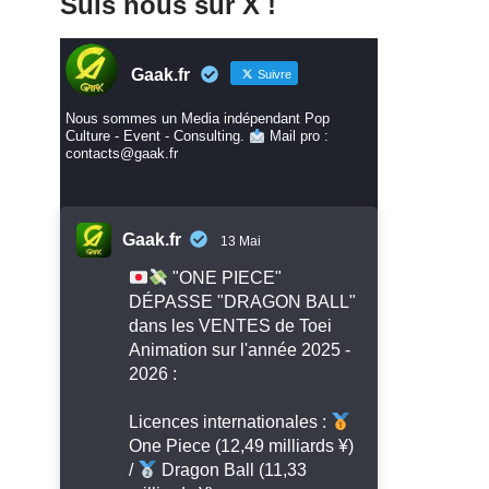
Suis nous sur X !
Gaak.fr
Suivre
Nous sommes un Media indépendant Pop
Culture - Event - Consulting.
Mail pro :
contacts@gaak.fr
Gaak.fr
13 Mai
"ONE PIECE"
DÉPASSE "DRAGON BALL"
dans les VENTES de Toei
Animation sur l'année 2025 -
2026 :
Licences internationales :
One Piece (12,49 milliards ¥)
/
Dragon Ball (11,33