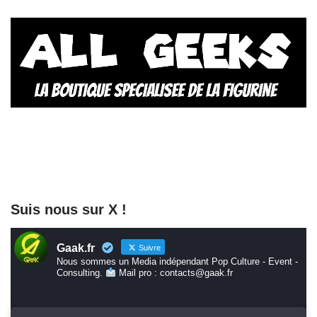
Suis nous sur X !
Gaak.fr
Suivre
Nous sommes un Media indépendant Pop Culture - Event -
Consulting.
Mail pro : contacts@gaak.fr