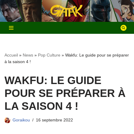
Aller
au
contenu
Accueil
»
News
»
Pop Culture
»
Wakfu: Le guide pour se préparer
à la saison 4 !
WAKFU: LE GUIDE
POUR SE PRÉPARER À
LA SAISON 4 !
Goraikou
16 septembre 2022