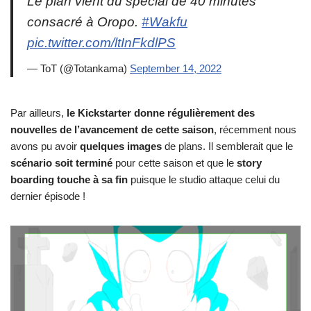
Le plan vient du spécial de 40 minutes
consacré à Oropo.
#Wakfu
pic.twitter.com/ltInFkdlPS
— ToT (@Totankama)
September 14, 2022
Par ailleurs,
le Kickstarter donne régulièrement des
nouvelles de l’avancement de cette saison
, récemment nous
avons pu avoir
quelques images
de plans. Il semblerait que le
scénario soit terminé
pour cette saison et que le
story
boarding touche à sa fin
puisque le studio attaque celui du
dernier épisode !