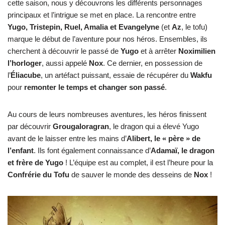
cette saison, nous y découvrons les différents personnages
principaux et l’intrigue se met en place. La rencontre entre
Yugo, Tristepin, Ruel, Amalia et Evangelyne
(et
Az
, le tofu)
marque le début de l’aventure pour nos héros. Ensembles, ils
cherchent à découvrir le passé de
Yugo
et à arrêter
Noximilien
l’horloger
, aussi appelé
Nox
. Ce dernier, en possession de
l’
Éliacube
, un artéfact puissant, essaie de récupérer du
Wakfu
pour
remonter le temps et changer son passé
.
Au cours de leurs nombreuses aventures, les héros finissent
par découvrir
Grougaloragran
, le dragon qui a élevé Yugo
avant de le laisser entre les mains d’
Alibert, le « père » de
l’enfant
. Ils font également connaissance d’
Adamaï, le dragon
et frère de Yugo
! L’équipe est au complet, il est l’heure pour la
Confrérie du Tofu
de sauver le monde des desseins de
Nox
!