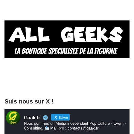
Suis nous sur X !
Gaak.fr
Suivre
Nous sommes un Media indépendant Pop Culture - Event -
Consulting.
Mail pro : contacts@gaak.fr