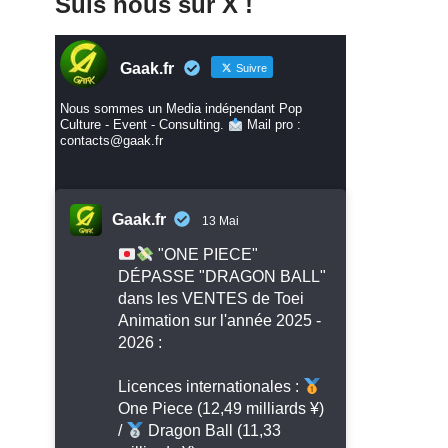
Suis nous sur X !
Gaak.fr
Suivre
Nous sommes un Media indépendant Pop
Culture - Event - Consulting.
Mail pro :
contacts@gaak.fr
Gaak.fr
13 Mai
"ONE PIECE"
DÉPASSE "DRAGON BALL"
dans les VENTES de Toei
Animation sur l'année 2025 -
2026 :
Licences internationales :
One Piece (12,49 milliards ¥)
/
Dragon Ball (11,33