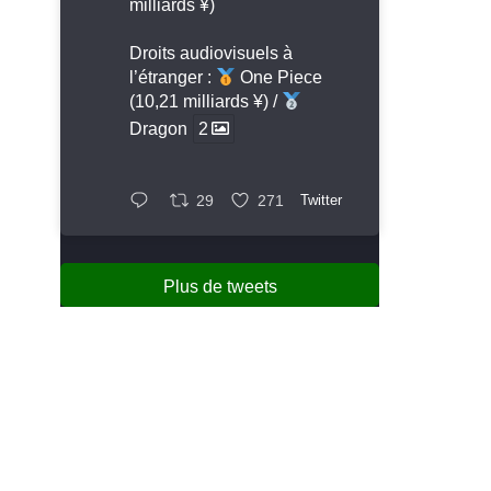
milliards ¥)
Droits audiovisuels à
l’étranger :
One Piece
(10,21 milliards ¥) /
Dragon
2
29
271
Twitter
Plus de tweets