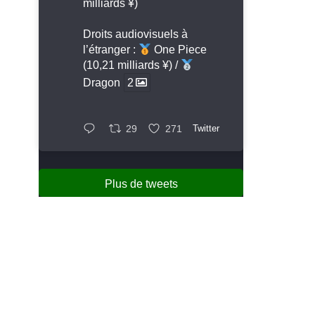
milliards ¥)
Droits audiovisuels à
l’étranger :
One Piece
(10,21 milliards ¥) /
Dragon
2
29
271
Twitter
Plus de tweets