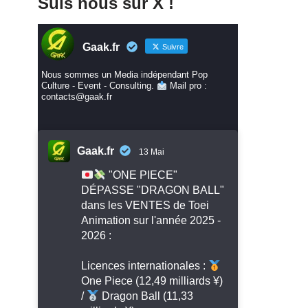
Suis nous sur X !
Gaak.fr
Suivre
Nous sommes un Media indépendant Pop
Culture - Event - Consulting.
Mail pro :
contacts@gaak.fr
Gaak.fr
13 Mai
"ONE PIECE"
DÉPASSE "DRAGON BALL"
dans les VENTES de Toei
Animation sur l'année 2025 -
2026 :
Licences internationales :
One Piece (12,49 milliards ¥)
/
Dragon Ball (11,33