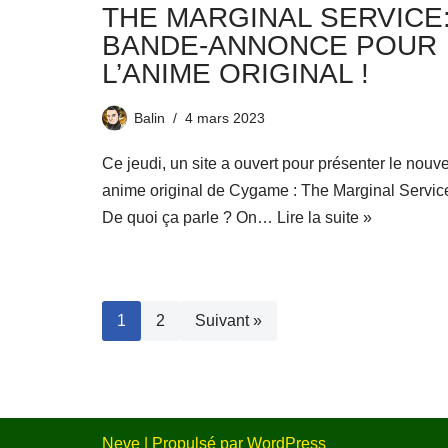
THE MARGINAL SERVICE
BANDE-ANNONCE POUR
L’ANIME ORIGINAL !
Balin
4 mars 2023
Ce jeudi, un site a ouvert pour présenter le nouve
anime original de Cygame : The Marginal Service
De quoi ça parle ? On…
Lire la suite »
1
2
Suivant »
Neve
| Propulsé par
WordPress