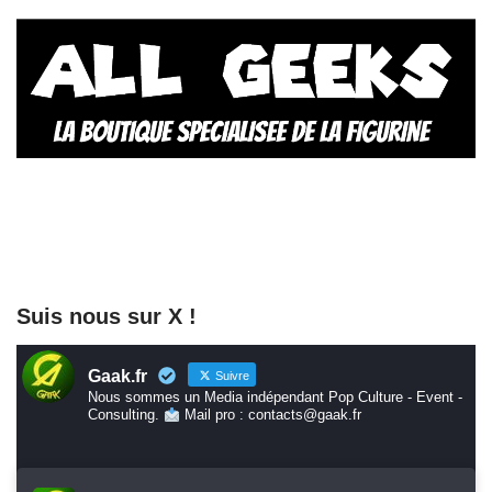
Suis nous sur X !
Gaak.fr
Suivre
Nous sommes un Media indépendant Pop Culture - Event -
Consulting.
Mail pro : contacts@gaak.fr