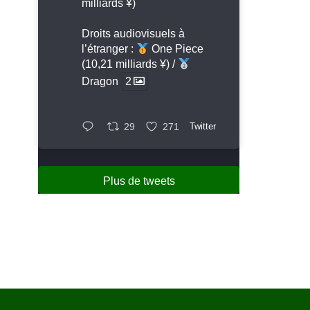
milliards ¥)
Droits audiovisuels à
l’étranger :
One Piece
(10,21 milliards ¥) /
Dragon
2
29
271
Twitter
Plus de tweets