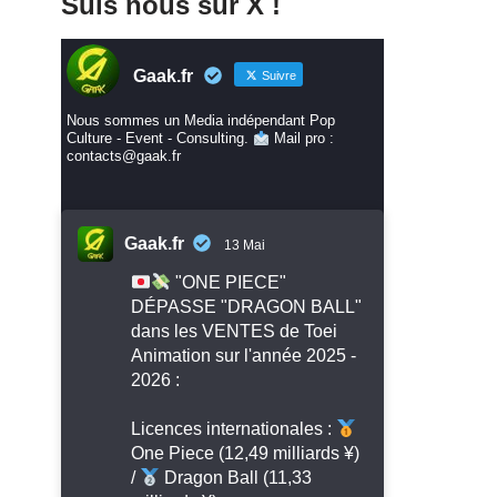
Suis nous sur X !
Gaak.fr
Suivre
Nous sommes un Media indépendant Pop
Culture - Event - Consulting.
Mail pro :
contacts@gaak.fr
Gaak.fr
13 Mai
"ONE PIECE"
DÉPASSE "DRAGON BALL"
dans les VENTES de Toei
Animation sur l'année 2025 -
2026 :
Licences internationales :
One Piece (12,49 milliards ¥)
/
Dragon Ball (11,33