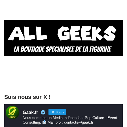
Suis nous sur X !
Gaak.fr
Suivre
Nous sommes un Media indépendant Pop Culture - Event -
Consulting.
Mail pro : contacts@gaak.fr