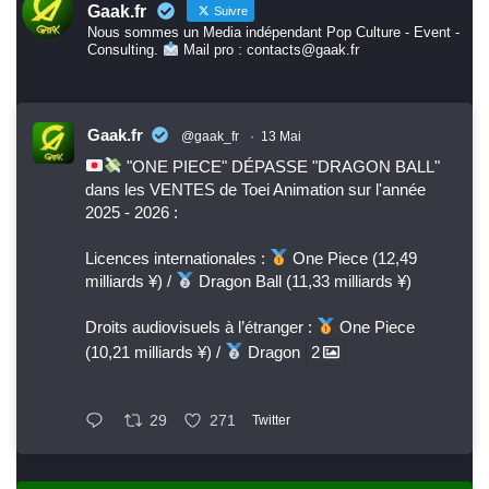
Gaak.fr
Suivre
Nous sommes un Media indépendant Pop Culture - Event -
Consulting.
Mail pro : contacts@gaak.fr
Gaak.fr
@gaak_fr
·
13 Mai
"ONE PIECE" DÉPASSE "DRAGON BALL"
dans les VENTES de Toei Animation sur l'année
2025 - 2026 :
Licences internationales :
One Piece (12,49
milliards ¥) /
Dragon Ball (11,33 milliards ¥)
Droits audiovisuels à l’étranger :
One Piece
(10,21 milliards ¥) /
Dragon
2
29
271
Twitter