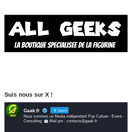
Suis nous sur X !
Gaak.fr
Suivre
Nous sommes un Media indépendant Pop Culture - Event -
Consulting.
Mail pro : contacts@gaak.fr