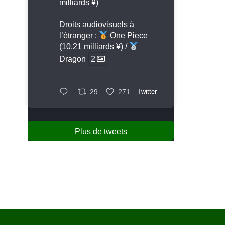
milliards ¥)
Droits audiovisuels à
l’étranger :
One Piece
(10,21 milliards ¥) /
Dragon
2
29
271
Twitter
Plus de tweets