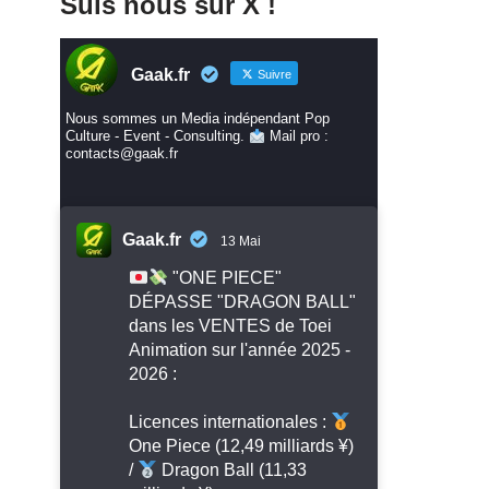
Suis nous sur X !
Gaak.fr
Suivre
Nous sommes un Media indépendant Pop
Culture - Event - Consulting.
Mail pro :
contacts@gaak.fr
Gaak.fr
13 Mai
"ONE PIECE"
DÉPASSE "DRAGON BALL"
dans les VENTES de Toei
Animation sur l'année 2025 -
2026 :
Licences internationales :
One Piece (12,49 milliards ¥)
/
Dragon Ball (11,33