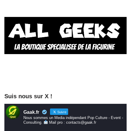
Suis nous sur X !
Gaak.fr
Suivre
Nous sommes un Media indépendant Pop Culture - Event -
Consulting.
Mail pro : contacts@gaak.fr