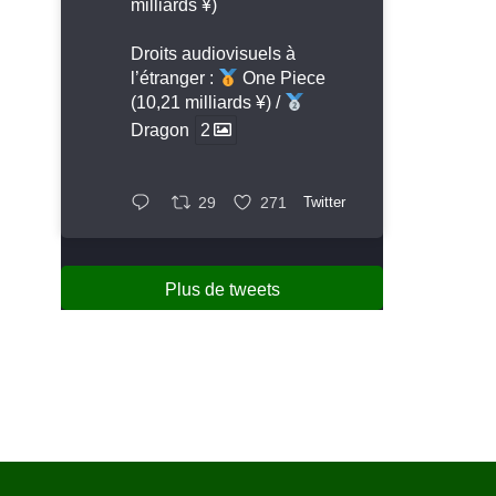
milliards ¥)
Droits audiovisuels à
l’étranger :
One Piece
(10,21 milliards ¥) /
Dragon
2
29
271
Twitter
Plus de tweets