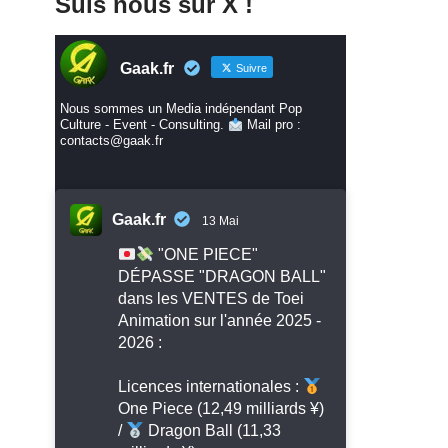
Suis nous sur X !
Gaak.fr
Suivre
Nous sommes un Media indépendant Pop
Culture - Event - Consulting.
Mail pro :
contacts@gaak.fr
Gaak.fr
13 Mai
"ONE PIECE"
DÉPASSE "DRAGON BALL"
dans les VENTES de Toei
Animation sur l'année 2025 -
2026 :
Licences internationales :
One Piece (12,49 milliards ¥)
/
Dragon Ball (11,33