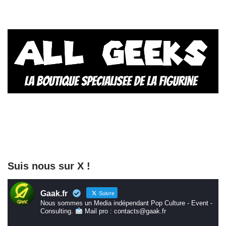
Suis nous sur X !
Gaak.fr
Suivre
Nous sommes un Media indépendant Pop Culture - Event -
Consulting.
Mail pro : contacts@gaak.fr