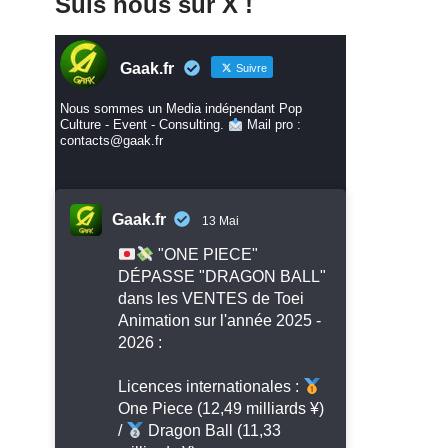
Suis nous sur X !
Gaak.fr
Suivre
Nous sommes un Media indépendant Pop
Culture - Event - Consulting.
Mail pro :
contacts@gaak.fr
Gaak.fr
13 Mai
"ONE PIECE"
DÉPASSE "DRAGON BALL"
dans les VENTES de Toei
Animation sur l'année 2025 -
2026 :
Licences internationales :
One Piece (12,49 milliards ¥)
/
Dragon Ball (11,33