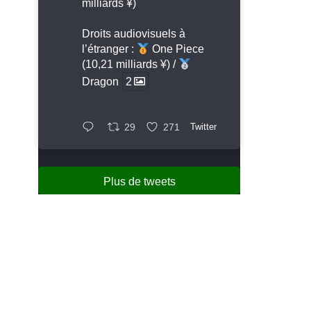
milliards ¥)
Droits audiovisuels à
l’étranger :
One Piece
(10,21 milliards ¥) /
Dragon
2
29
271
Twitter
Plus de tweets