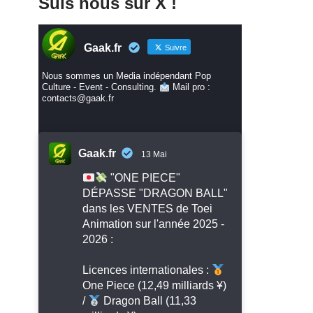
Suis nous sur X !
Gaak.fr
Suivre
Nous sommes un Media indépendant Pop
Culture - Event - Consulting.
Mail pro :
contacts@gaak.fr
Gaak.fr
13 Mai
"ONE PIECE"
DÉPASSE "DRAGON BALL"
dans les VENTES de Toei
Animation sur l'année 2025 -
2026 :
Licences internationales :
One Piece (12,49 milliards ¥)
/
Dragon Ball (11,33