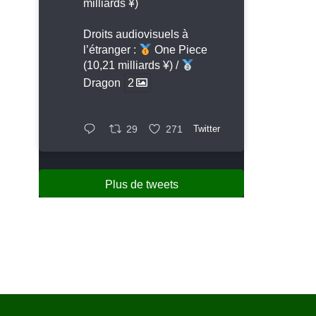
milliards ¥)
Droits audiovisuels à
l’étranger :
One Piece
(10,21 milliards ¥) /
Dragon
2
29
271
Twitter
Plus de tweets