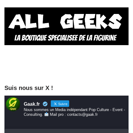
Suis nous sur X !
Gaak.fr
Suivre
Nous sommes un Media indépendant Pop Culture - Event -
Consulting.
Mail pro : contacts@gaak.fr