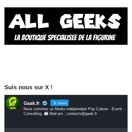
Suis nous sur X !
Gaak.fr
Suivre
Nous sommes un Media indépendant Pop Culture - Event -
Consulting.
Mail pro : contacts@gaak.fr