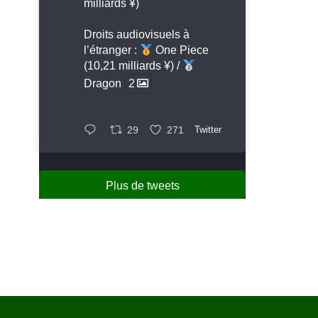
milliards ¥)
Droits audiovisuels à
l’étranger :
One Piece
(10,21 milliards ¥) /
Dragon
2
29
271
Twitter
Plus de tweets