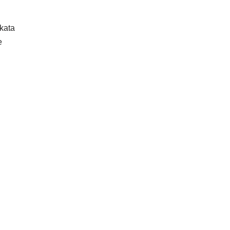
kata
e