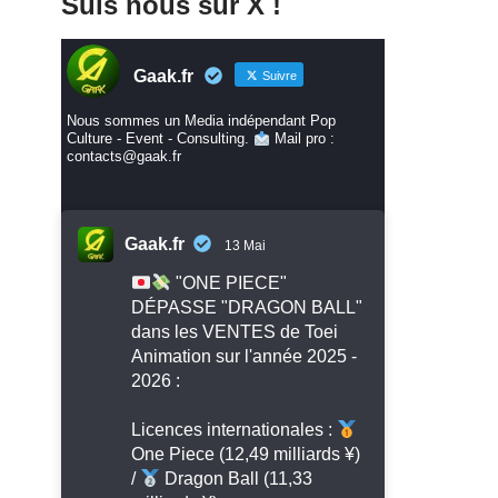
Suis nous sur X !
Gaak.fr
Suivre
Nous sommes un Media indépendant Pop
Culture - Event - Consulting.
Mail pro :
contacts@gaak.fr
Gaak.fr
13 Mai
"ONE PIECE"
DÉPASSE "DRAGON BALL"
dans les VENTES de Toei
Animation sur l'année 2025 -
2026 :
Licences internationales :
One Piece (12,49 milliards ¥)
/
Dragon Ball (11,33