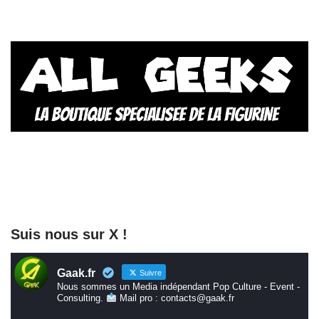
Suis nous sur X !
Gaak.fr
Suivre
Nous sommes un Media indépendant Pop Culture - Event -
Consulting.
Mail pro : contacts@gaak.fr