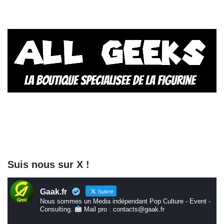
Suis nous sur X !
Gaak.fr
Suivre
Nous sommes un Media indépendant Pop Culture - Event -
Consulting.
Mail pro : contacts@gaak.fr