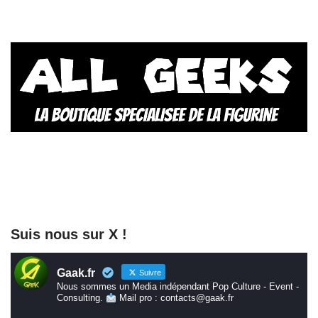
Suis nous sur X !
Gaak.fr
Suivre
Nous sommes un Media indépendant Pop Culture - Event -
Consulting.
Mail pro : contacts@gaak.fr