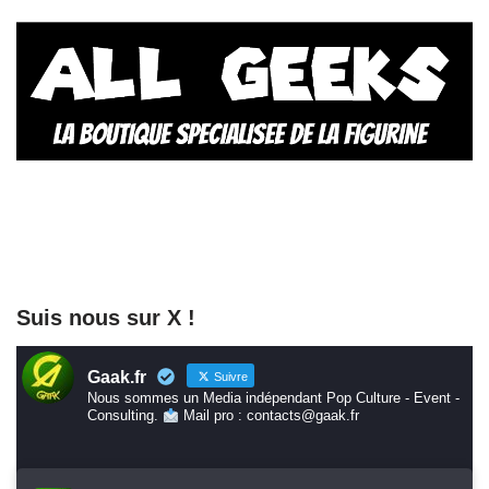
Suis nous sur X !
Gaak.fr
Suivre
Nous sommes un Media indépendant Pop Culture - Event -
Consulting.
Mail pro : contacts@gaak.fr