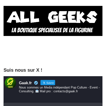
Suis nous sur X !
Gaak.fr
Suivre
Nous sommes un Media indépendant Pop Culture - Event -
Consulting.
Mail pro : contacts@gaak.fr