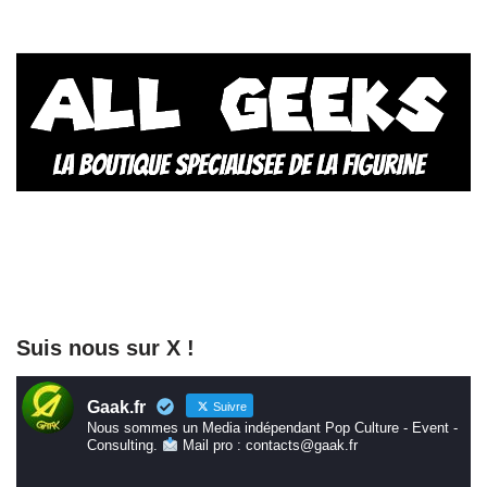
Suis nous sur X !
Gaak.fr
Suivre
Nous sommes un Media indépendant Pop Culture - Event -
Consulting.
Mail pro : contacts@gaak.fr