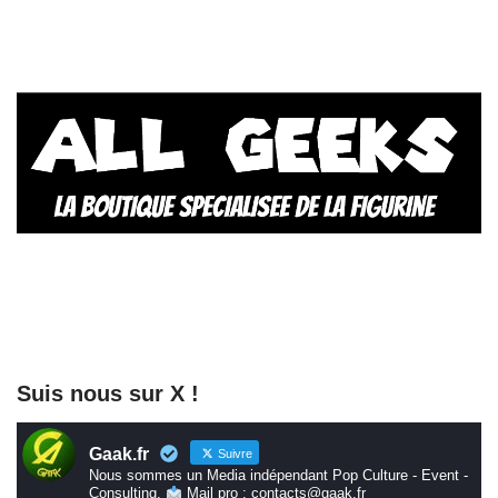
Suis nous sur X !
Gaak.fr
Suivre
Nous sommes un Media indépendant Pop Culture - Event -
Consulting.
Mail pro : contacts@gaak.fr