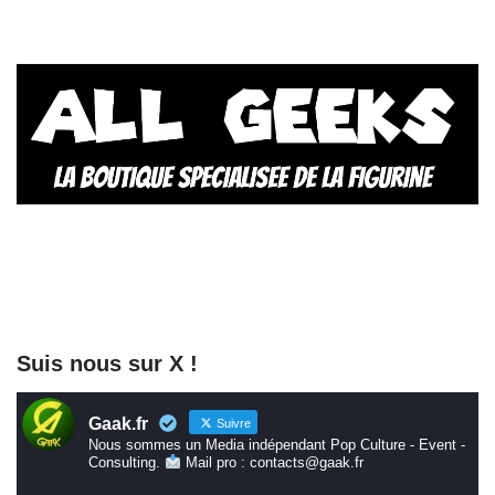
Suis nous sur X !
Gaak.fr
Suivre
Nous sommes un Media indépendant Pop Culture - Event -
Consulting.
Mail pro : contacts@gaak.fr