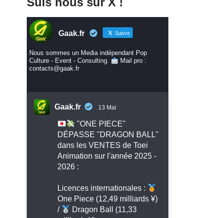
Suis nous sur X !
Gaak.fr
Suivre
Nous sommes un Media indépendant Pop
Culture - Event - Consulting.
Mail pro :
contacts@gaak.fr
Gaak.fr
13 Mai
"ONE PIECE"
DÉPASSE "DRAGON BALL"
dans les VENTES de Toei
Animation sur l'année 2025 -
2026 :
Licences internationales :
One Piece (12,49 milliards ¥)
/
Dragon Ball (11,33