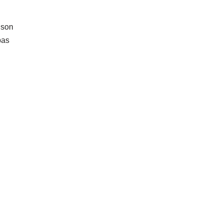
 son
pas