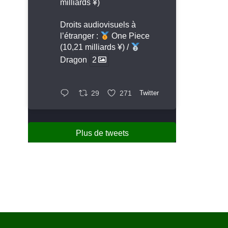
milliards ¥)
Droits audiovisuels à
l’étranger :
One Piece
(10,21 milliards ¥) /
Dragon
2
29
271
Twitter
Plus de tweets