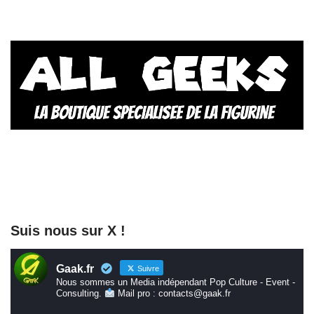
Suis nous sur X !
Gaak.fr
Suivre
Nous sommes un Media indépendant Pop Culture - Event -
Consulting.
Mail pro : contacts@gaak.fr