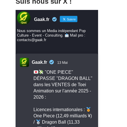
Suis nous sur X !
Gaak.fr
Suivre
Nous sommes un Media indépendant Pop
Culture - Event - Consulting.
Mail pro :
contacts@gaak.fr
Gaak.fr
13 Mai
"ONE PIECE"
DÉPASSE "DRAGON BALL"
dans les VENTES de Toei
Animation sur l'année 2025 -
2026 :
Licences internationales :
One Piece (12,49 milliards ¥)
/
Dragon Ball (11,33