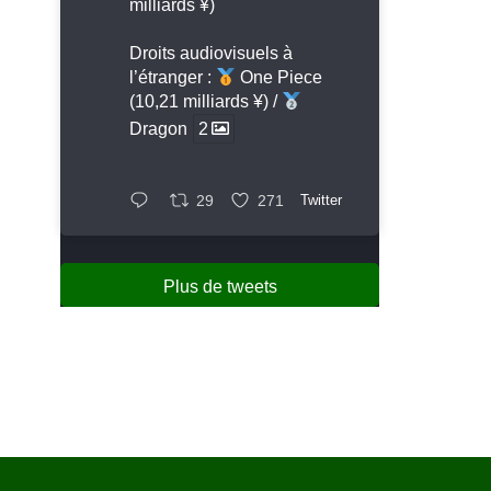
milliards ¥)
Droits audiovisuels à
l’étranger :
One Piece
(10,21 milliards ¥) /
Dragon
2
29
271
Twitter
Plus de tweets