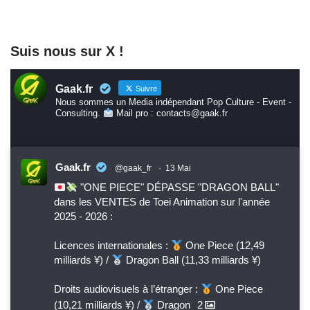
Suis nous sur X !
Gaak.fr
Suivre
Nous sommes un Media indépendant Pop Culture - Event -
Consulting.
Mail pro : contacts@gaak.fr
Gaak.fr
@gaak_fr
·
13 Mai
"ONE PIECE" DÉPASSE "DRAGON BALL"
dans les VENTES de Toei Animation sur l'année
2025 - 2026 :
Licences internationales :
One Piece (12,49
milliards ¥) /
Dragon Ball (11,33 milliards ¥)
Droits audiovisuels à l’étranger :
One Piece
(10,21 milliards ¥) /
Dragon
2