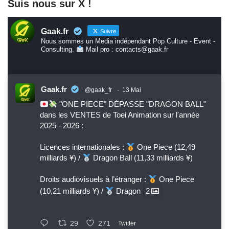
Suis nous sur X !
Gaak.fr
Suivre
Nous sommes un Media indépendant Pop Culture - Event -
Consulting.
Mail pro : contacts@gaak.fr
Gaak.fr
@gaak_fr
·
13 Mai
"ONE PIECE" DÉPASSE "DRAGON BALL"
dans les VENTES de Toei Animation sur l'année
2025 - 2026 :
Licences internationales :
One Piece (12,49
milliards ¥) /
Dragon Ball (11,33 milliards ¥)
Droits audiovisuels à l’étranger :
One Piece
(10,21 milliards ¥) /
Dragon
2
29
271
Twitter