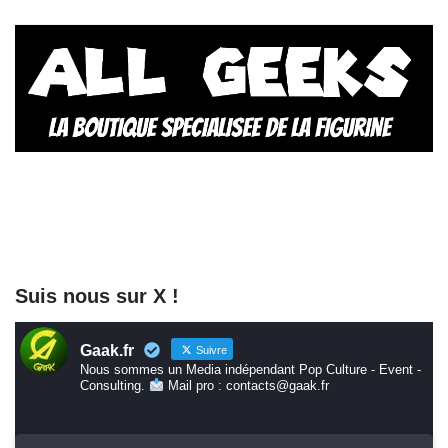
Suis nous sur X !
Gaak.fr
Suivre
Nous sommes un Media indépendant Pop Culture - Event -
Consulting.
Mail pro : contacts@gaak.fr