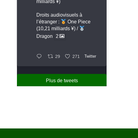
milliards ¥)
Droits audiovisuels à
l’étranger :
One Piece
(10,21 milliards ¥) /
Dragon
2
29
271
Twitter
Plus de tweets