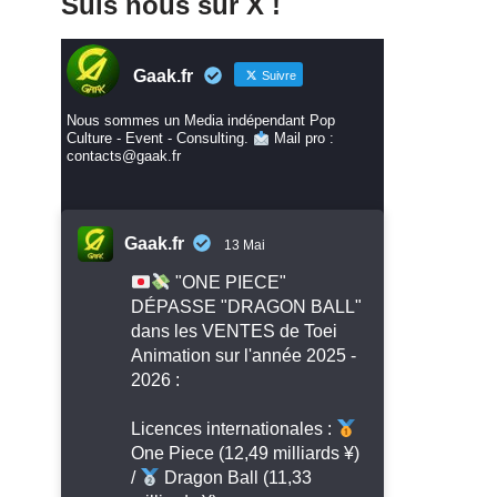
Suis nous sur X !
Gaak.fr
Suivre
Nous sommes un Media indépendant Pop
Culture - Event - Consulting.
Mail pro :
contacts@gaak.fr
Gaak.fr
13 Mai
"ONE PIECE"
DÉPASSE "DRAGON BALL"
dans les VENTES de Toei
Animation sur l'année 2025 -
2026 :
Licences internationales :
One Piece (12,49 milliards ¥)
/
Dragon Ball (11,33