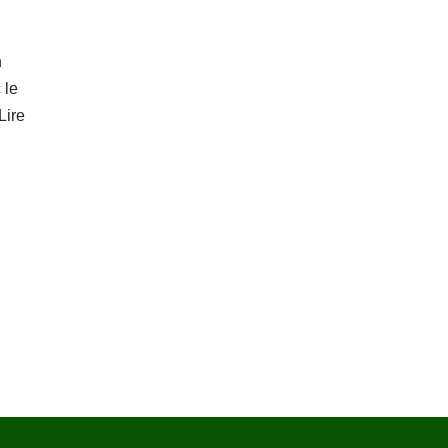
n
 le
Lire