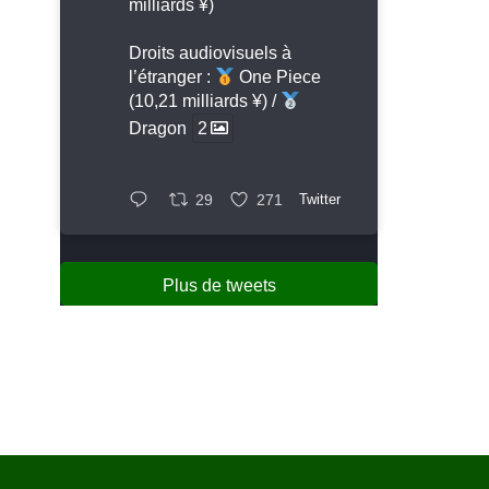
milliards ¥)
Droits audiovisuels à
l’étranger :
One Piece
(10,21 milliards ¥) /
Dragon
2
29
271
Twitter
Plus de tweets