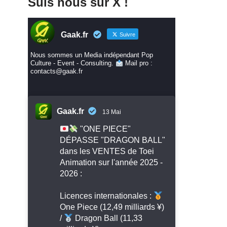
Suis nous sur X !
Gaak.fr
Suivre
Nous sommes un Media indépendant Pop
Culture - Event - Consulting.
Mail pro :
contacts@gaak.fr
Gaak.fr
13 Mai
"ONE PIECE"
DÉPASSE "DRAGON BALL"
dans les VENTES de Toei
Animation sur l'année 2025 -
2026 :
Licences internationales :
One Piece (12,49 milliards ¥)
/
Dragon Ball (11,33