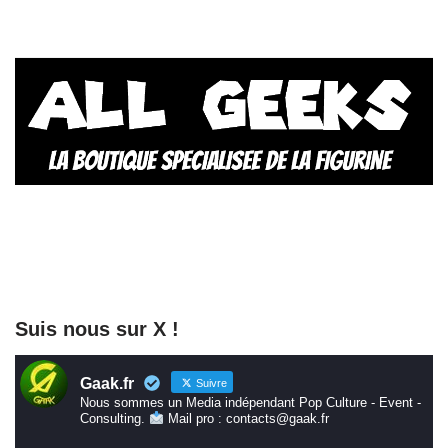
Suis nous sur X !
Gaak.fr
Suivre
Nous sommes un Media indépendant Pop Culture - Event -
Consulting.
Mail pro : contacts@gaak.fr