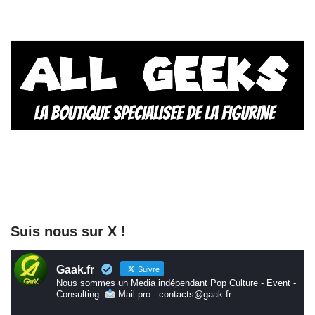
Suis nous sur X !
Gaak.fr
Suivre
Nous sommes un Media indépendant Pop Culture - Event -
Consulting.
Mail pro : contacts@gaak.fr