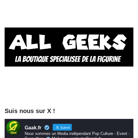
Suis nous sur X !
Gaak.fr
Suivre
Nous sommes un Media indépendant Pop Culture - Event -