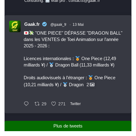
Consulting.
Mail pro : contacts@gaak.fr
Gaak.fr
@gaak_fr
·
13 Mai
"ONE PIECE" DÉPASSE "DRAGON BALL"
dans les VENTES de Toei Animation sur l'année
2025 - 2026 :
Licences internationales :
One Piece (12,49
milliards ¥) /
Dragon Ball (11,33 milliards ¥)
Droits audiovisuels à l’étranger :
One Piece
(10,21 milliards ¥) /
Dragon
2
29
271
Twitter
Plus de tweets