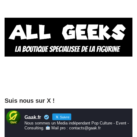
Suis nous sur X !
Gaak.fr
Suivre
Nous sommes un Media indépendant Pop Culture - Event -
Consulting.
Mail pro : contacts@gaak.fr