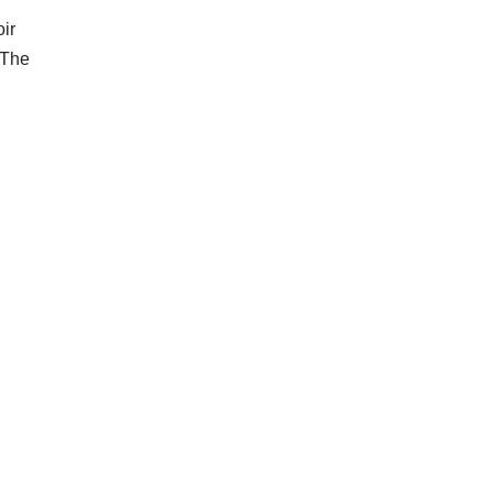
ir
a The