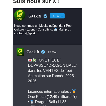
Suis nous sur X !
Gaak.fr
Suivre
Nous sommes un Media indépendant Pop
Culture - Event - Consulting.
Mail pro :
contacts@gaak.fr
Gaak.fr
13 Mai
"ONE PIECE"
DÉPASSE "DRAGON BALL"
dans les VENTES de Toei
Animation sur l'année 2025 -
2026 :
Licences internationales :
One Piece (12,49 milliards ¥)
/
Dragon Ball (11,33