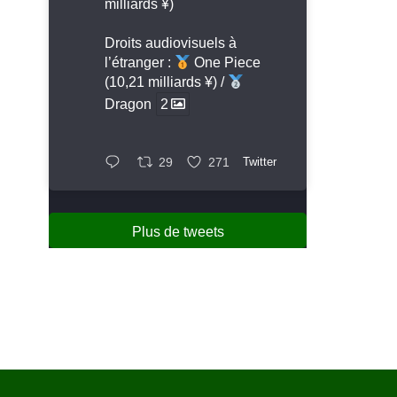
milliards ¥)
Droits audiovisuels à
l’étranger :
One Piece
(10,21 milliards ¥) /
Dragon
2
29
271
Twitter
Plus de tweets