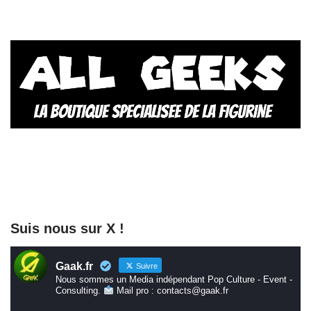
Suis nous sur X !
Gaak.fr
Suivre
Nous sommes un Media indépendant Pop Culture - Event -
Consulting.
Mail pro : contacts@gaak.fr