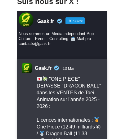
Suis nous sur X !
Gaak.fr
Suivre
Nous sommes un Media indépendant Pop
Culture - Event - Consulting.
Mail pro :
contacts@gaak.fr
Gaak.fr
13 Mai
"ONE PIECE"
DÉPASSE "DRAGON BALL"
dans les VENTES de Toei
Animation sur l'année 2025 -
2026 :
Licences internationales :
One Piece (12,49 milliards ¥)
/
Dragon Ball (11,33