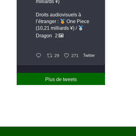
milliards ¥)
Droits audiovisuels à
l’étranger :
One Piece
(10,21 milliards ¥) /
Dragon
2
29
271
Twitter
Plus de tweets