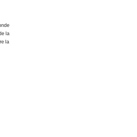
conde
de la
re la