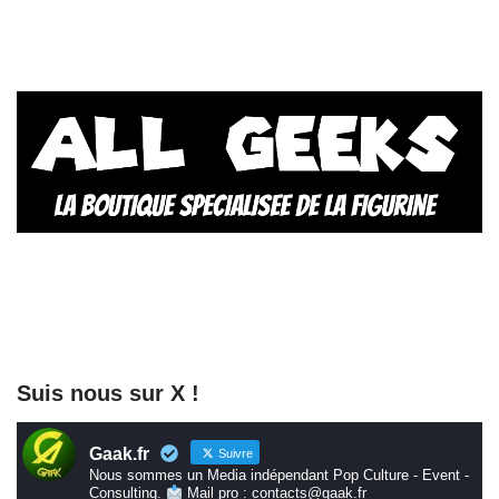
Suis nous sur X !
Gaak.fr
Suivre
Nous sommes un Media indépendant Pop Culture - Event -
Consulting.
Mail pro : contacts@gaak.fr