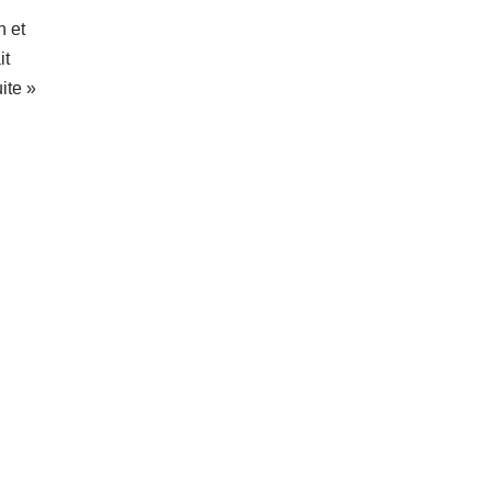
 et
it
uite »