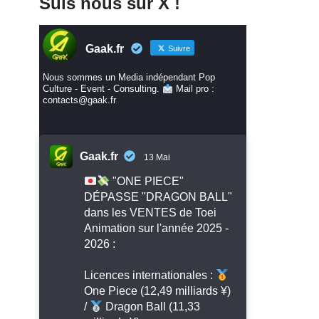
Suis nous sur X !
Gaak.fr
Suivre
Nous sommes un Media indépendant Pop
Culture - Event - Consulting.
Mail pro :
contacts@gaak.fr
Gaak.fr
13 Mai
"ONE PIECE"
DÉPASSE "DRAGON BALL"
dans les VENTES de Toei
Animation sur l'année 2025 -
2026 :
Licences internationales :
One Piece (12,49 milliards ¥)
/
Dragon Ball (11,33