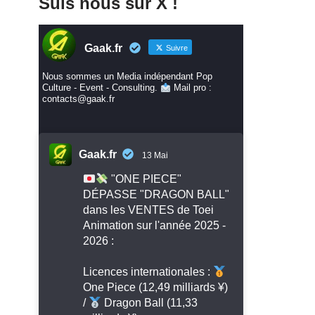
Suis nous sur X !
Gaak.fr
Suivre
Nous sommes un Media indépendant Pop
Culture - Event - Consulting.
Mail pro :
contacts@gaak.fr
Gaak.fr
13 Mai
"ONE PIECE"
DÉPASSE "DRAGON BALL"
dans les VENTES de Toei
Animation sur l'année 2025 -
2026 :
Licences internationales :
One Piece (12,49 milliards ¥)
/
Dragon Ball (11,33