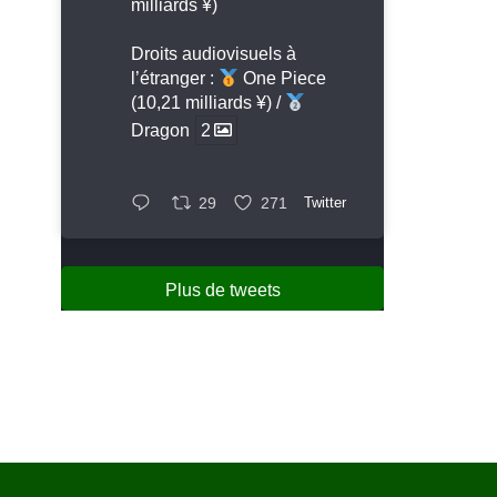
milliards ¥)
Droits audiovisuels à
l’étranger :
One Piece
(10,21 milliards ¥) /
Dragon
2
29
271
Twitter
Plus de tweets