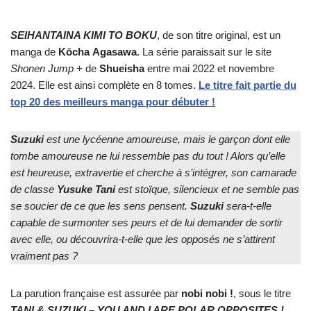
SEIHANTAINA KIMI TO BOKU
, de son titre original, est un
manga de
Kōcha
Agasawa
. La série paraissait sur le site
Shonen Jump +
de
Shueisha
entre mai 2022 et novembre
2024. Elle est ainsi complète en 8 tomes.
Le titre fait partie du
top 20 des meilleurs manga pour débuter !
Suzuki
est une lycéenne amoureuse, mais le garçon dont elle
tombe amoureuse ne lui ressemble pas du tout ! Alors qu’elle
est heureuse, extravertie et cherche à s’intégrer, son camarade
de classe
Yusuke Tani
est stoïque, silencieux et ne semble pas
se soucier de ce que les sens pensent.
Suzuki
sera-t-elle
capable de surmonter ses peurs et de lui demander de sortir
avec elle, ou découvrira-t-elle que les opposés ne s’attirent
vraiment pas ?
La parution française est assurée par
nobi nobi !
, sous le titre
TANI & SUZUKI – YOU AND I ARE POLAR OPPOSITES !