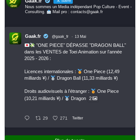
Gaak.fr
Suivre
Nous sommes un Media indépendant Pop Culture - Event -
Consulting.
Mail pro : contacts@gaak.fr
Gaak.fr
@gaak_fr
·
13 Mai
"ONE PIECE" DÉPASSE "DRAGON BALL"
dans les VENTES de Toei Animation sur l'année
2025 - 2026 :
Licences internationales :
One Piece (12,49
milliards ¥) /
Dragon Ball (11,33 milliards ¥)
Droits audiovisuels à l’étranger :
One Piece
(10,21 milliards ¥) /
Dragon
2
29
271
Twitter