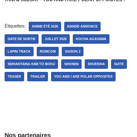
Étiquettes:
ANIME ÉTÉ 2026
BANDE-ANNONCE
DATE DE SORTIE
JUILLET 2026
KOCHA AGASAWA
LAPIN TRACK
ROMCOM
SAISON 2
SEIHANTAINA KIMI TO BOKU
SHONEN
SHUEISHA
SUITE
TEASER
TRAILER
YOU AND I ARE POLAR OPPOSITES
Nos partenaires