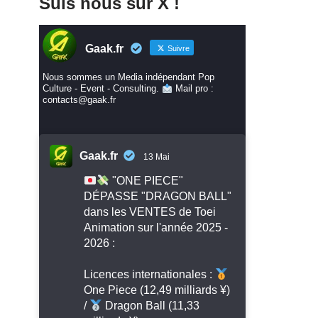
Suis nous sur X !
Gaak.fr
Suivre
Nous sommes un Media indépendant Pop
Culture - Event - Consulting.
Mail pro :
contacts@gaak.fr
Gaak.fr
13 Mai
"ONE PIECE"
DÉPASSE "DRAGON BALL"
dans les VENTES de Toei
Animation sur l'année 2025 -
2026 :
Licences internationales :
One Piece (12,49 milliards ¥)
/
Dragon Ball (11,33