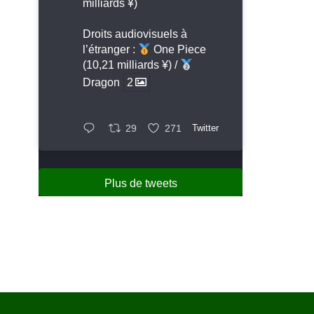
milliards ¥)
Droits audiovisuels à
l’étranger :
One Piece
(10,21 milliards ¥) /
Dragon
2
29
271
Twitter
Plus de tweets