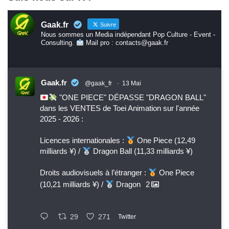
Gaak.fr
Suivre
Nous sommes un Media indépendant Pop Culture - Event -
Consulting.
Mail pro : contacts@gaak.fr
Gaak.fr
@gaak_fr
·
13 Mai
"ONE PIECE" DÉPASSE "DRAGON BALL"
dans les VENTES de Toei Animation sur l'année
2025 - 2026 :
Licences internationales :
One Piece (12,49
milliards ¥) /
Dragon Ball (11,33 milliards ¥)
Droits audiovisuels à l’étranger :
One Piece
(10,21 milliards ¥) /
Dragon
2
29
271
Twitter